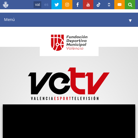
val
es
Menú
▼
La fundació
▼
Agenda
Instal·lacions
▼
Comunicació
▼
València en esport
▼
Portal de Transparència
Reserves
▼