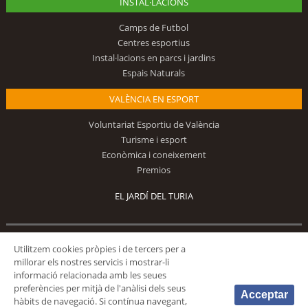
INSTAL·LACIONS
Camps de Futbol
Centres esportius
Instal·lacions en parcs i jardins
Espais Naturals
VALÈNCIA EN ESPORT
Voluntariat Esportiu de València
Turisme i esport
Econòmica i coneixement
Premios
EL JARDÍ DEL TURIA
Segueix-nos
Utilitzem cookies pròpies i de tercers per a
millorar els nostres servicis i mostrar-li
informació relacionada amb les seues
preferències per mitjà de l'anàlisi dels seus
Acceptar
hàbits de navegació. Si contínua navegant,