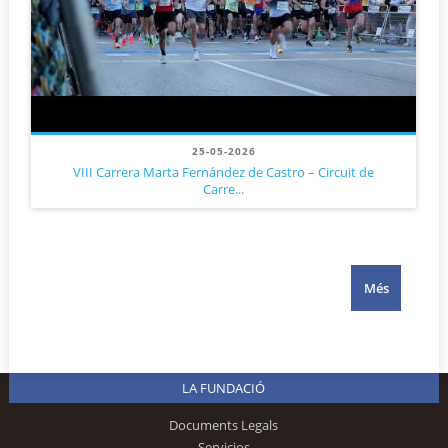
25-05-2026
VIII Carrera Marta Fernández de Castro – Circuit de
Carre...
Més
LA FUNDACIÓ
Documents Legals
Servicios