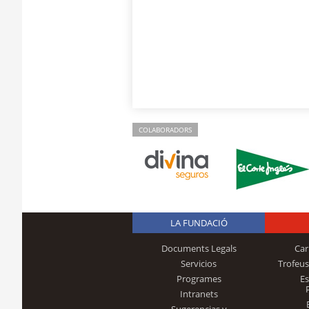
COLABORADORS
LA FUNDACIÓ
Documents Legals
Car
Servicios
Trofeus
Programes
E
Intranets