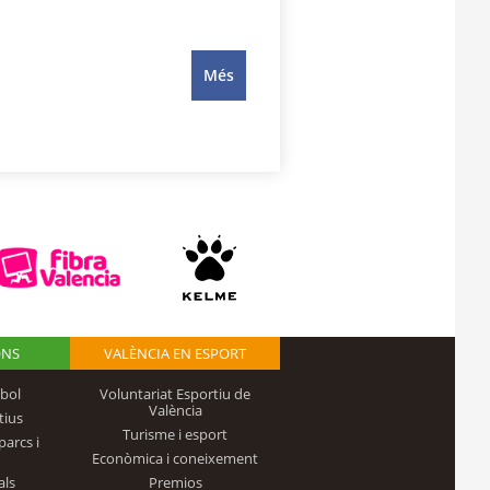
Més
ONS
VALÈNCIA EN ESPORT
bol
Voluntariat Esportiu de
València
tius
Turisme i esport
parcs i
Econòmica i coneixement
als
Premios