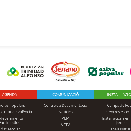
AGENDA
Logo Fundación
COMUNICACIÓ
INSTAL·LACI
reres Populars
Centre de Documentació
Camps de Fut
 Ciutat de València
Notícies
Centres espor
Trinidad Alfonso
sdeveniments
VEM
Instal·lacions en 
Participatius
jardins
VETV
Edat escolar
Espais Natur