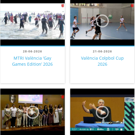
28-06-2026
21-06-2026
MTRI València ‘Gay
València Colpbol Cup
Games Edition’ 2026
2026