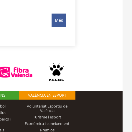
Més
ONS
VALÈNCIA EN ESPORT
bol
Voluntariat Esportiu de
València
tius
Turisme i esport
parcs i
Econòmica i coneixement
als
Premios