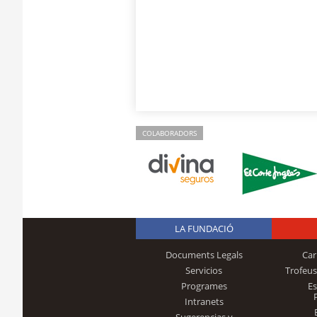
COLABORADORS
LA FUNDACIÓ
Documents Legals
Car
Servicios
Trofeus
Programes
E
Intranets