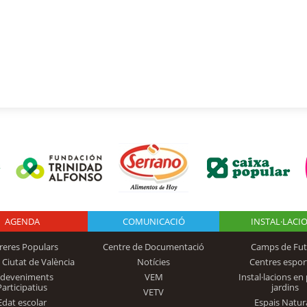
AGENDA
Logo Fundación
COMUNICACIÓ
INSTAL·LACI
reres Populars
Centre de Documentació
Camps de Fut
 Ciutat de València
Notícies
Centres espor
Trinidad Alfonso
sdeveniments
VEM
Instal·lacions en 
Participatius
jardins
VETV
Edat escolar
Espais Natur