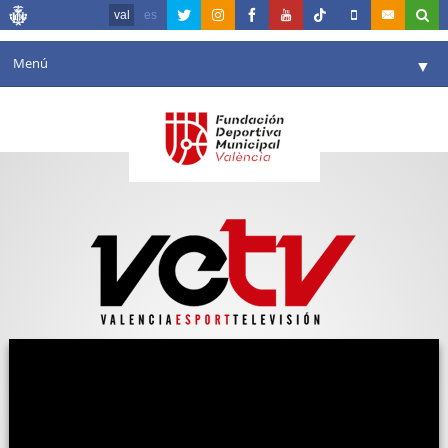
val
es
Menú
▼
La fundació
▼
Agenda
Instal·lacions
▼
Comunicació
▼
València en esport
▼
Portal de Transparència
Reserves
▼