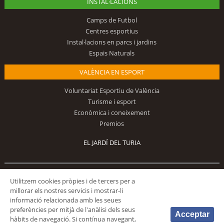
INSTAL·LACIONS
Camps de Futbol
Centres esportius
Instal·lacions en parcs i jardins
Espais Naturals
VALÈNCIA EN ESPORT
Voluntariat Esportiu de València
Turisme i esport
Econòmica i coneixement
Premios
EL JARDÍ DEL TURIA
Segueix-nos
Utilitzem cookies pròpies i de tercers per a
millorar els nostres servicis i mostrar-li
informació relacionada amb les seues
preferències per mitjà de l'anàlisi dels seus
Acceptar
hàbits de navegació. Si contínua navegant,