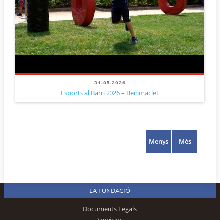
31-05-2026
Esports al Barri 2026 – Benimaclet
Menys
Més
LA FUNDACIÓ
Documents Legals
Servicios