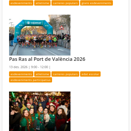
esdeveniments
atletisme
carreres populars
grans esdeveniments
Pas Ras al Port de València 2026
13 des. 2026 |
9:00 - 12:00 |
esdeveniments
atletisme
carreres populars
edat escolar
esdeveniments participatius