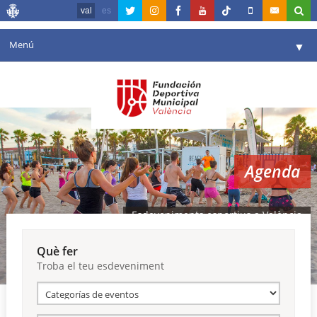
val
es
Menú
▼
La fundació
▼
Agenda
Instal·lacions
▼
Agenda
Comunicació
▼
València en esport
▼
Esdeveniments esportius a València
Portal de Transparència
Què fer
Troba el teu esdeveniment
Reserves
▼