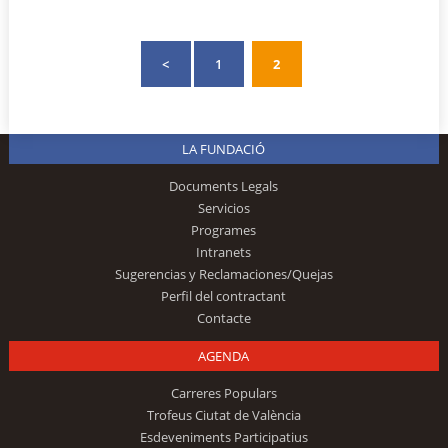
<
1
2
LA FUNDACIÓ
Documents Legals
Servicios
Programes
Intranets
Sugerencias y Reclamaciones/Quejas
Perfil del contractant
Contacte
AGENDA
Carreres Populars
Trofeus Ciutat de València
Esdeveniments Participatius