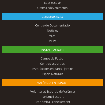
Edat escolar
Grans Esdeveniments
COMUNICACIÓ
Centre de Documentació
Notícies
VEM
VETV
INSTAL·LACIONS
Camps de Futbol
Centres esportius
Instal·lacions en parcs i jardins
Espais Naturals
VALÈNCIA EN ESPORT
Voluntariat Esportiu de València
Turisme i esport
Econòmica i coneixement