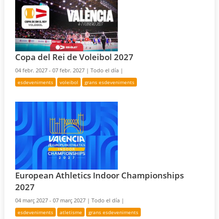
Copa del Rei de Voleibol 2027
04 febr. 2027 - 07 febr. 2027 |
Todo el día |
esdeveniments
voleibol
grans esdeveniments
European Athletics Indoor Championships
2027
04 març 2027 - 07 març 2027 |
Todo el día |
esdeveniments
atletisme
grans esdeveniments