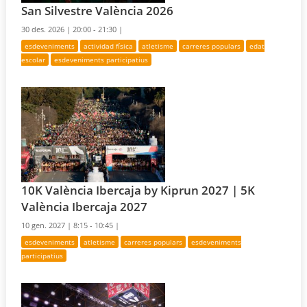
San Silvestre València 2026
30 des. 2026 |
20:00 - 21:30 |
esdeveniments
actividad física
atletisme
carreres populars
edat
escolar
esdeveniments participatius
10K València Ibercaja by Kiprun 2027 | 5K
València Ibercaja 2027
10 gen. 2027 |
8:15 - 10:45 |
esdeveniments
atletisme
carreres populars
esdeveniments
participatius